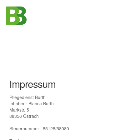
STARTSEITE
QUALITÄT
KONTAKT
ÜBER UNS
Impressum
JOBS
Pflegedienst Burth
Inhaber : Bianca Burth
Markstr. 5
88356 Ostrach
Steuernummer : 85128/58080